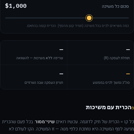
$1,000
סכום כל משיכה
כמה מוציאים לכיס בכל משיכה (תמיד קטן מהסף). הכרית קטֵנה בהתאם.
—
—
תוחלת לעסקה (R)
שריפה
ללא
משיכות — להשוואה
—
—
סה״כ נמשך לכיס בממוצע
חציון העסקה שבה נשרפים
הכרית עם משיכות
◷
כל קו = הכרית של תיק לדוגמה. עכשיו רואים
שיני־מסור
: בכל פעם שהכרית
מגיעה לסף המשיכה היא נחתכת כלפי מטה — זו המשיכה. הקו לעולם לא