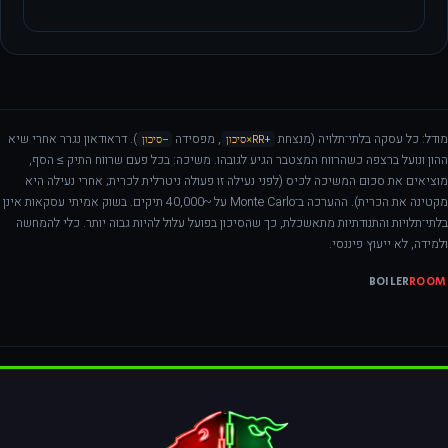
מודל: כל עסקה בלתי־תלויה (מנצחת
, מפסידה
). דראודאון נגרר אחרי שיא
+RR×סיכון
−סיכון
ההון ונועל ברצפה כשהרווח המצטבר הגיע לגובהו. משיכה: בכל פעם שרווח התיק ≥ הסף,
מוציאים את סכום המשיכה לכיס (לפני נעילה זו פעולה ניטרלית לכרית; אחרי נעילה היא
מקטינה את הכרית). ההערכה ב־Monte Carlo על ~40,000 תיקים. בשוק אמיתי עסקאות אינן
בלתי־תלויות והתנודתיות מתאשכלת, כך שהסיכון בפועל עלול להיות גבוה יותר. כלי להמחשה
ולמידה, לא ייעוץ פיננסי.
BOILER
ROOM