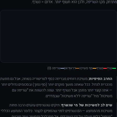
מתרחק מקו השריפה, ולכן הוא חשוף יותר. אדום = נשרף.
שרד
נשרף
סף משיכה
דראודאון
שריפה (0)
החרב הפיפיות:
משיכת רווחים מבריחה כסף לטריטוריה בטוחה, אבל גם מונעת
מהכרית לגדול. ככל שאתה מושך מוקדם יותר (סף נמוך) ובסכומים גדולים יותר
— אתה קוצר יותר מזומן אבל נשרף יותר. שווה להשוות את "שריפה עם
משיכות" מול "שריפה ללא משיכות" שבמדדים.
שים לב למשיכות של מי שנשרף:
תיקים שנשרפים עושים הרבה פחות
משיכות מהממוצע — הם נשרפים לפני שהספיקו לקצור. כלומר הממוצע הכללי
"מנופח" כלפי מעלה על ידי השורדים; אל תתבלבל ותחשוב שזה מובטח.