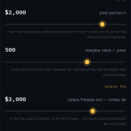
$2,000
דראודאון התיק
גודל הכרית של תיק הפרופ — כמה ירידה מהשיא מותרת לפני שהתיק נשרף. נגרר אחרי
השיא ונועל בנקודת ההתחלה.
500
אופק — מספר עסקאות
כמה עסקאות קדימה נמדדת הסבירות. יותר עסקאות = יותר הזדמנויות להיתקל ברצף
ששורף את התיק.
כלל המשיכה
$3,000
סף משיכה — רווח שמפעיל משיכה
כשהרווח בתיק מגיע לסכום הזה — מושכים כסף לכיס. הכסף בכיס בטוח, אבל הכרית
נשארת דקה יותר.