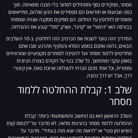
מסחר, מפקידים כסף ומתחילים לסחור בלי הכנה מתאימה. תוך
כמה שבועות או חודשים הם מפסידים את ההון שלהם, מתייאשים
ומוותרים לחלוטין על החלום. הם מסיקים מסקנה שגויה שמסחר
בבורסה הוא "הימור" או "קזינו", ושרק "מזל" קובע את ההצלחה.
המדריך הזה נועד לשנות את הנרטיב הזה לחלוטין. ב-10 השלבים
הבאים, נלווה אתכם במסע המלא והמקיף מהרגע שבו אתם
מחליטים ללמוד מסחר ועד להפיכה לסוחרים מקצועיים שמרוויחים
באופן עקבי ומתמשך. כל שלב בנוי על הקודם בצורה הגיונית
ומתודית, וכל אחד מהם הכרחי להצלחה ארוכת טווח. אין קיצורי
דרך, אבל יש דרך נכונה.
שלב 1: קבלת ההחלטה ללמוד
מסחר
השלב הראשון הוא גם החשוב והמשמעותי ביותר: קבלת
ההחלטה ללמוד מסחר ברצינות מלאה. לא מדובר על "לנסות קצת
כשיש זמן פנוי" או "לראות מה יוצא מזה בעתיד". מדובר על
החלטה אמיתית ומחייבת להשקיע את הזמן, האנרגיה והמשאבים