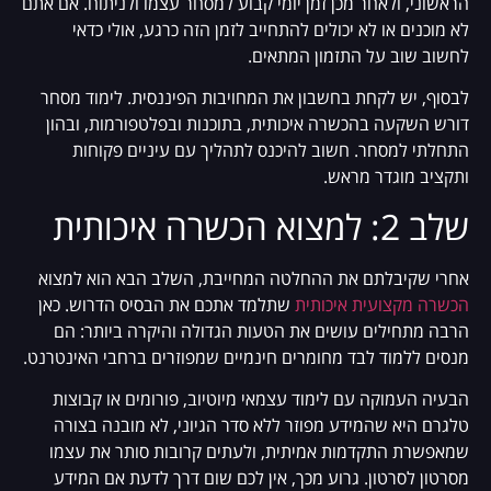
הראשוני, ולאחר מכן זמן יומי קבוע למסחר עצמו ולניתוח. אם אתם
לא מוכנים או לא יכולים להתחייב לזמן הזה כרגע, אולי כדאי
לחשוב שוב על התזמון המתאים.
לבסוף, יש לקחת בחשבון את המחויבות הפיננסית. לימוד מסחר
דורש השקעה בהכשרה איכותית, בתוכנות ובפלטפורמות, ובהון
התחלתי למסחר. חשוב להיכנס לתהליך עם עיניים פקוחות
ותקציב מוגדר מראש.
שלב 2: למצוא הכשרה איכותית
אחרי שקיבלתם את ההחלטה המחייבת, השלב הבא הוא למצוא
הכשרה מקצועית איכותית
שתלמד אתכם את הבסיס הדרוש. כאן
הרבה מתחילים עושים את הטעות הגדולה והיקרה ביותר: הם
מנסים ללמוד לבד מחומרים חינמיים שמפוזרים ברחבי האינטרנט.
הבעיה העמוקה עם לימוד עצמאי מיוטיוב, פורומים או קבוצות
טלגרם היא שהמידע מפוזר ללא סדר הגיוני, לא מובנה בצורה
שמאפשרת התקדמות אמיתית, ולעתים קרובות סותר את עצמו
מסרטון לסרטון. גרוע מכך, אין לכם שום דרך לדעת אם המידע