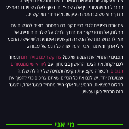
את הספקות, את הטעויות הכואבות ואת התסכולים הקשים.
ההבדל המשמעותי בין אלה שהצליחו בסוף לאלה שוויתרו באמצע
הדרך הוא פשוט: התמדה עיקשת ולא ויתור מול קשיים.
אם אתם רציניים לגבי בניית קריירה במסחר ורוצים להגשים את
החלום, אל תנסו לקצר את הדרך ולדלג על שלבים חיוניים. אל
תזלזלו בחשיבות של הכשרה מקצועית איכותית וליווי אישי. המסע
אולי ארוך ומאתגר, אבל היעד שווה כל רגע של עבודה.
מוכנים להתחיל את המסע שלכם?
צרו קשר עם בוילר רום
ונעזור
לכם לקחת את הצעד הראשון בביטחון. עם
ליווי אישי ממנטורים
מנוסים
, הכשרה מקצועית מקיפה ותמיכה של קהילה שלמה
שצועדת יחד, יש לכם את כל הכלים שאתם צריכים כדי להפוך את
החלום למציאות. המסע של אלף מייל מתחיל בצעד אחד, והצעד
הזה מתחיל כאן ועכשיו.
מי אני