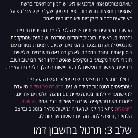
שאתם צורכים אמין ועדכני או לא. יש המון "גורואים" ברשת
שמציגים תוצאות מרשימות בצילומי מסך שקל לזייף, אבל בפועל
לא יודעים לסחור בעקביות ולא מרוויחים באמת.
הכשרה מקצועית איכותית צריכה לכלול כמה מרכיבים חיוניים
והכרחיים. ראשית, תוכנית לימודים מסודרת ושיטתית שמתקדמת
מהבסיס למתקדם בצעדים הגיוניים. שנית, מרצים ומנטורים עם
ניסיון אמיתי ומוכח במסחר, לא רק בהוראה תיאורטית. שלישית,
חומרי לימוד מקצועיים ומקיפים שאפשר לחזור אליהם שוב ושוב.
ורביעית, אפשרות מעשית לתרגול ויישום במהלך הלימודים עצמם.
בבוילר רום, אנחנו מציעים שני מסלולי הכשרה עיקריים
שמתאימים לסגנונות למידה שונים.
הכשרה פרונטלית
מיועדת
למי שמעדיף ללמוד בכיתה פיזית עם מרצה ותלמידים אחרים,
ליהנות מאינטראקציה ישירה ומשאלות בזמן אמת.
הכשרה
דיגיטלית
מתאימה למי שמעדיף גמישות מלאה בזמנים ובקצב
הלמידה, ורוצה ללמוד מהבית בשעות שנוחות לו.
שלב 3: תרגול בחשבון דמו