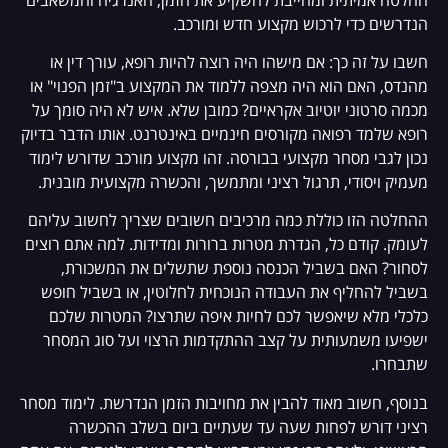
הנדרשים כדי לרכוש מקצוע חדש ומורכב.
חשבו על זה כך: אם מישהו היה רוצה להיות רופא, עורך דין או
מהנדס, האם הוא היה מצפה ללמוד את המקצוע ב"זמן הפנוי" או
מכמה סרטוני יוטיוב אקראיים? כמובן שלא. איש לא היה סומך על
רופא שלמד רפואה מקורסים חינמיים באינטרנט. אותו הדבר בדיוק
נכון לגבי מסחר מקצועי בבורסה. זהו מקצוע מורכב שדורש לימוד
מעמיק ויסודי, תרגול רציני ומתמשך, והכשרה מקצועית מובנית.
ההחלטה הזו כוללת כמה מרכיבים חשובים שצריך לחשוב עליהם
לעומק. קודם כל, הגדרת מטרות ברורות ומדידות. למה אתם רוצים
לסחור? האם בשביל הכנסה נוספת שתשלים את המשכורת,
בשביל להחליף את העבודה הנוכחית לחלוטין, או בשביל חופש
כלכלי מלא שיאפשר לכם לחיות איפה שתרצו? המטרות שלכם
ישפיעו משמעותית על קצב ההתקדמות הרצוי ועל סוג המסחר
שתבחרו.
בנוסף, חשוב מאוד להבין את מחויבות הזמן הנדרשת. לימוד מסחר
רציני דורש לפחות שעה עד שעתיים ביום בשלב ההכשרה