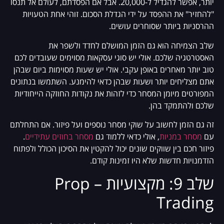
יותר, אפשר להגדיל ל-20,000. אבל אם הפסדתם, לעולם אל תנסו
"להחזיר" את ההפסד על ידי הגדלת הסכום. זוהי אחת הטעויות
ההרסניות ביותר שסוחרים עושים.
שלב הצמיחה הוא גם הזמן המושלם לחדד ולשפר את
האסטרטגיה שלכם. אולי יש סוגי עסקאות מסוימים שעובדים לכם
טוב יותר מאחרים באופן עקבי. אולי יש שעות מסוימות ביום שבהן
אתם מצליחים יותר ושעות שבהן כדאי להימנע. השתמשו בנתונים
המפורטים מיומן המסחר כדי לזהות את נקודות החוזקה הייחודיות
שלכם ולהתמקד בהן.
זה גם הזמן לחשוב על שוקי מסחר נוספים ועל פיזור. אם התחלתם
עם
מסחר במניות
, אולי כדאי ללמוד גם
מסחר בחוזים עתידיים
.
פיזור חכם בין שווקים שונים יכול להקטין את הסיכון הכולל ולפתוח
הזדמנויות חדשות שלא היו זמינות קודם.
שלב 9: מקצועיות – Prop
Trading