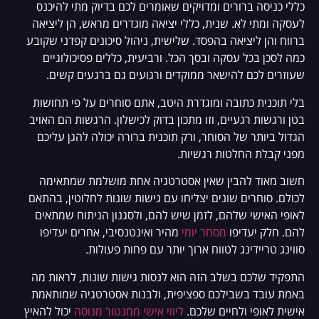
כללי כניסה ברורים ומדויקים שאומרים לכם בדיוק מתי להיכנס
לעסקה ומתי לא. שנית, כללי יציאה מוגדרים מראש, הן ליציאה
ברווח והן ליציאה בהפסד. שלישית, ניהול סיכונים קפדני שקובע
כמה לסכן בכל עסקה ובסך הכל. ורביעית, כללים פסיכולוגיים
שעוזרים לכם להישאר ממוקדים ורגועים גם ברגעים קשים.
בלי תוכנית כתובה ומוגדרת היטב, אתם סוחרים על פי תחושות
בטן ורגשות רגעיים, וזו מתכון בדוק לכישלון. הרגשות הם האויב
הגדול ביותר של הסוחר, ורק תוכנית ברורה יכולה להגן עליכם
מפני קבלת החלטות רגשיות.
חשוב מאוד להבין שאין אסטרטגיה אחת מושלמת שמתאימה
לכולם. סוחרים שונים יצליחו עם גישות שונות לחלוטין, בהתאם
לאופי האישי שלהם, לזמן שיש להם, ולסגנון הניתוח שמתאים
להם. חלק יעדיפו
מסחר יומי
מהיר ואינטנסיבי, אחרים יעדיפו
סווינג טריידינג לטווח ארוך יותר עם פחות פעולות.
התפקיד שלכם בשלב הזה הוא לנסות גישות שונות, לראות מה
באמת עובד בשבילכם ספציפית, ולבנות אסטרטגיה שמותאמת
אישית לאופי ולחיים שלכם.
ליווי אישי ממנטור מנוסה
יכול להאיץ