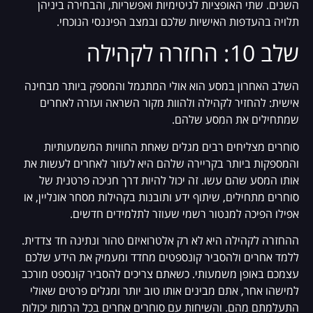
השנים. שתי האופציות לגיטימיות ואפשריות, והבחירה ביניהן
תלויה בהעדפות האישיות שלכם ובמצב הפיננסי הנוכחי.
שלב 10: החזרה לקהילה
השלב האחרון במסע הוא אולי המתגמל והמספק ביותר מבחינה
אישית: להחזיר לקהילה ולהוות מקור השראה ועזרה לאחרים
שמתחילים את המסע שלהם.
סוחרים מצליחים רבים מגלים שאחת החוויות המשמעותיות
והמספקות ביותר בקריירה שלהם היא לעזור לאחרים לעשות את
אותו המסע שהם עשו. זה יכול להיות דרך חניכה פרטנית של
סוחרים מתחילים, שיתוף ידע ותובנות בקהילות מסחר אונליין, או
אפילו הפיכה למנטור רשמי שעוזר לתלמידים חדשים.
ההחזרה לקהילה היא לא רק אלטרואיזם טהור ונתינה חד צדדית.
ללמד אחרים ולהסביר קונספטים מחדד ומעמיק את הידע שלכם
עצמכם באופן משמעותי. כשאתם צריכים להסביר קונספט מורכב
למישהו אחר, אתם מבינים אותו טוב יותר ומגלים פרטים שאולי
התעלמתם מהם. והשיחות עם סוחרים אחרים בכל הרמות יכולות