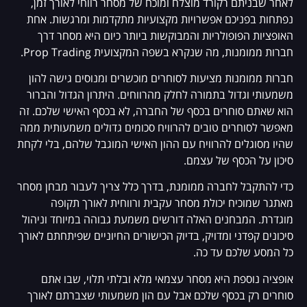
לאחר שבניתם רקורד מוצלח ומוכח של מסחר רווחי לאורך זמן,
נפתחות בפניכם אפשרויות מקצועיות מתקדמות ומרגשות. אחת
האופציות הפופולריות והמבוקשות ביותר כיום היא מסחר דרך
חברות ממומנות, מה שנקרא בשפה המקצועית Prop Trading.
חברות ממומנות מציעות לסוחרים מוכשרים ומנוסים גישה להון
משמעותי וגדול בתמורה לחלק מהרווחים. היתרון הגדול והברור
הוא שאתם סוחרים בכסף של החברה, לא בכסף האישי שלכם. זה
מאפשר לסוחרים טובים להרוויח סכומים גדולים משמעותית ממה
שהיו מסוגלים להרוויח עם ההון האישי המוגבל שלהם, בלי לקחת
סיכון על הכסף של עצמם.
כדי להתקבל לחברה ממומנת, בדרך כלל צריך לעבור מבחן מסחר
מאתגר שמוכיח יכולת מסחר עקבית ורווחית לאורך תקופה
מוגדרת. המבחנים האלה דורשים משמעת גבוהה במיוחד וניהול
סיכונים קפדני ומדויק, בדיוק הכישורים החיוניים שפיתחתם לאורך
כל המסע שלכם עד כה.
אופציה נוספת היא מסחר עצמאי מלא ובלתי תלוי, שבו אתם
סוחרים רק בכסף שלכם אבל עם הון משמעותי שצברתם לאורך