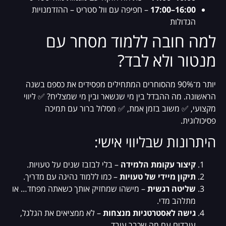
16:00–17:00
– חפיפה עם וול סטריט – ההזדמנויות
הגדולות
למה חובה ללמוד מסחר עם
מנטור ולא לבד?
יותר מ־90% מהסוחרים המתחילים מפסידים את כספם בשנה
הראשונה. מה ההבדל בין מי שנשאר ובין מי שמצליח? ✅ ליווי
מקצועי, ✅ משוב בזמן אמת, ✅ מסלול ברור עם תמיכה
פסיכולוגית.
היתרונות שבליווי אישי:
קיצור עקומת הלמידה
– בלי לבזבז שנים על טעויות.
תיקון מיידי של טעויות
– כמו ללמוד נהיגה עם מדריך.
שליטה רגשית
– מישהו שמחזיק אותך כשאתה מפחד… או
מתלהב מדי.
גישה לאסטרטגיות מנצחות
– לא ממציאים את הגלגל,
עובדים עם מה שכבר עובד.