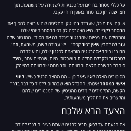
על כללי מסחר ברורים ועל טכניקות לשמירה על משמעת. תוך
חצי שנה רון כבר סחר באופן רווחי עקבי.
או קחו את מיכל, שעבדה בהייטק והחליטה שהיא רוצה להפוך את
המסחר לקריירה. היא הצטרפה לקורס המסחר היומי שלנו
והתחילה עם ציפיות שהמנטור "יגלה לה את הסוד". המנטור שלה
עזר לה להבין שאין "סוד קסם" – יש עבודה קשה, משמעת, וזמן.
הם בנו ביחד אסטרטגיה מותאמת לסגנון שלה, והיא למדה
לסבלנות ולקבלת החלטות מושכלות. היום, שנתיים אחרי, מיכל
סוחרת במשרה מלאה ומרוויחה יותר ממה שהרוויחה בהייטק.
הסיפורים האלה לא יוצאי דופן – הם המצב הרגיל כשיש
ליווי
אישי במסחר
איכותי. ההבדל הוא שבמקום ללמוד כל דבר בדרך
הקשה, התלמידים לומדים מהניסיון של המנטורים שלהם
ומקצרים את התהליך משמעותית.
הצעד הבא שלכם
אם הגעתם עד לכאן, סביר להניח שאתם רציניים לגבי למידת