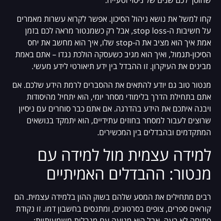
קחו למשל את נושא ניהול הסיכון. אפשר לקרוא עשרות מאמרים
על חשיבות ה-stop loss, אבל רק כשמנטור מראה לכם בזמן
אמת איך הוא מציב את ה-stop שלו, איך הוא מחשב את יחס
הסיכון-תגמול, ואיך הוא מגיב כשעסקה הולכת נגדו – אתם באמת
מבינים את העיקרון. זו ההבדל בין ידע תיאורטי לידע מעשי.
מנטור טוב גם יודע להתאים את ההסברים לרמת הידע שלכם. אם
אתם בתחילת הדרך בלימודי מסחר יומי, הוא יתחיל מהיסודות
ויבנה איתכם את הידע בהדרגה. אם אתם כבר סוחרים עם ניסיון
שרוצים לעבור למסחר בחוזים עתידיים, הוא יתמקד בנושאים
המתקדמים ובהבדלים בין המכשירים.
למידה עצמית מול למידה עם
מנטור: ההבדלים האמיתיים
רבים מתחילים את המסע שלהם בשוק ההון בלמידה עצמית. הם
קוראים ספרים, צופים בסרטונים, ומתנסים בחשבון דמו. זו נקודת
פתיחה לא רעה, אבל היא מגיעה עם מגבלות משמעותיות: