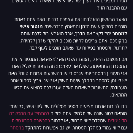
מסחר ומבינים את הערך של ליווי אישי. השאלה היא מה עושים
עם ההבנה הזו?
הצעד הראשון הוא לבחון את עצמכם בכנות: האם אתם באמת
מוכנים להשקיע את הזמן והמאמץ הנדרשים?
מנטור אישי
למסחר
יכול לקצר את הדרך, אבל הוא לא יכול ללכת אותה
במקומכם. אתם צריכים להיות מוכנים להקדיש זמן ללמידה,
לתרגול, ולמסחר בפיקוח עד שאתם מוכנים לעוף לבד.
אם התשובה היא כן, הצעד השני הוא למצוא את המנטור או את
המסגרת המתאימה. שאלו את עצמכם: מה המטרות שלי? האם
אני מעוניין במסחר יומי אגרסיבי או בהשקעות ארוכות טווח? האם
יש לי זמן למסחר במהלך שעות השוק או שאני צריך לסחור אחרי
העבודה? התשובות לשאלות האלה יעזרו לכם למצוא את הליווי
המתאים.
בבוילר רום אנחנו מציעים מספר מסלולים של ליווי אישי, כל אחד
מותאם לסוג שונה של תלמיד. אתם יכולים
להתחיל עם ההכשרה
הדיגיטלית
שכוללת ליווי מרחוק, או לבחור
בהכשרה הפרונטלית
עם ליווי צמוד במהלך המסחר. יש גם אפשרות להתמקד
במסחר