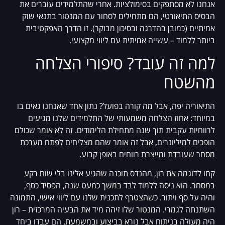
אנחנו לא מסתפקים בסימולציות. אחרי שהתלמידים עוברים את
הבסיס התיאורטי, הם מתחילים לסחור עם המנטור בתנאי שוק
אמיתיים (כמובן בהדרגה ובסיכון מבוקר). זו הדרך האפקטיבית
ביותר ללמוד – עשייה אמיתית עם ליווי מקצועי.
למה זה עובד? סיפורי הצלחה
מהשטח
התיאוריה יפה, אבל מה קורה בפועל? נתון אחד שאנחנו גאים בו
במיוחד: אחוז הצלחה משמעותי של התלמידים שלנו מגיעים
לרווחיות עקבית תוך שנה מתחילת הלימודים. זה לא אומר שכולם
הופכים למיליונרים, אבל זה אומר שהם מצליחים לפתח מערכת
מסחר שעובדת ומייצרת רווחים באופן קבוע.
קחו לדוגמה את רון, מהנדס תוכנה שהגיע אלינו בלי שום רקע
במסחר. הוא ניסה ללמוד לבד במשך כמעט שנה, הפסיד כסף,
והיה על סף ויתור. כשהצטרף לתכנית שלנו עם ליווי אישי, התמונה
השתנתה לגמרי. המנטור שלו זיהה מיד את הבעיה המרכזית – רון
היה מעולה בניתוח אבל נורא בביצוע ובמשמעת. הם עבדו ביחד