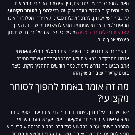
מאוד למסתכל מהצד. עם זאת, בין הפנטזיה הזו לבין המציאות
היומיומית קיים מסלול מוגדר ונוקשה. כדי
להפוך לסוחר מקצועי
,
עליכם להשקיע זמן, לתרגל ולגלות סבלנות אדירה. מסלול זה אינו
מתאים לכולם, אך מי שמתמיד מגיע להישגים מרשימים. הערך
עצמאות כלכלית בוויקיפדיה
מדגיש כי מצב אידיאלי זה דורש תכנון
פיננסי ארוך טווח.
במאמר זה אנחנו פורסים בפניכם את המסלול המלא והאמיתי.
אנחנו מתמקדים במציאות ולא בהבטחות להתעשרות מהירה.
אתם תבינו מה נדרש ללמוד, כמה חודשים התהליך לוקח, וכיצד
בונים קריירה יציבה בשוק ההון.
מה זה אומר באמת להפוך לסוחר
מקצועי?
לפני שנדבר על הדרך, אתם חייבים להבין את היעד הסופי. סוחר
מקצועי אינו אדם שפותח עסקאות באופן אקראי פעם בשבוע.
המסחר משמש עבורו כמקצוע לכל דבר וכמקור הכנסה עיקרי. הוא
מגיע למסכים עם גישה יציבה, משמעת עקבית ותוצאות ברורות.