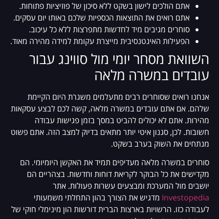
אתם הולכים לישון בשקט ללא סיכון של פוזיציות פתוחות.
אתם רואים את התוצאות הכספיות שלכם באותו יום עסקים.
סוחרים מגיבים מיד לחדשות מתפרצות ללא כל עיכוב.
הפעילות האינטנסיבית מייצרת עקומת למידה מהירה מאוד.
השוואת מסחר יומי מול סווינג עבור
עובדים במשרה מלאה
אנחנו רואים שסוחרים רבים מתעלמים משגרת היום הקיימת
שלהם. אם אתם עובדים במשרה מלאה, קשה לכם לבצע עסקאות
מהירות. אתם לא יכולים להביט במסך בזמן פגישות עבודה
חשובות. לכן, סגנון איטי יותר מתאים בדיוק למצב הזה. אתם פשוט
מנתחים את השוק בערב בשקט.
סוחרים במשרה מלאה מעדיפים תמיד את האקשן היומיומי. הם
מקדישים את כל הבוקר לקריאת דוחות וחדשות. בצהריים הם
יושבים מול המערכת ומבצעים עשרות פעולות. אתר
Investopedia
מדגיש את הצורך בהון התחלתי משמעותי
לעבודה כזו. הרשויות בארצות הברית דורשות הון מינימלי חוקי של