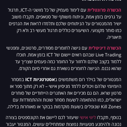
הכשרה פרונטלית
עם לימוד מעמיק של כל מושגי ה-ICT, תרגול
על גרפים בזמן אמת, וניתוח משותף של סטאפים. תקבלו משוב
ישיר מהמנטורים על הניתוחים שלכם ותלמדו לראות את הגרפים
כמו סוחר מקצועי. השיעורים כוללים תרגול מעשי רב ולא רק
תיאוריה.
הכשרה דיגיטלית
עם גישה לחומרים מסודרים, סרטונים, ומפגשי
Live Trading שבהם רואים יישום של ICT בזמן אמת. תוכלו
ללמוד בקצב שלכם ולחזור על החומר כמה פעמים שצריך עד
שהוא נכנס. הגישה לחומרים נשארת גם אחרי סיום הקורס.
המנטורים של בוילר רום משתמשים ב
אסטרטגיות ICT
במסחר
היומיומי שלהם ויכולים ללמד מניסיון אישי – לא רק מתוך ספר או
סרטון שראו. הם גם מכירים את האתגרים הייחודיים של סוחרים
ישראלים, כמו ההתאמה לשעות מסחר שונות וההתמודדות עם
Kill Zones שנופלים בשעות מוקדמות בבוקר או מאוחרות בלילה.
בנוסף, תקבלו
ליווי אישי
שיעזור לכם ליישם את הקונספטים בצורה
נכונה ולהימנע מטעויות נפוצות שמתחילים עושים. המנטור יעבור