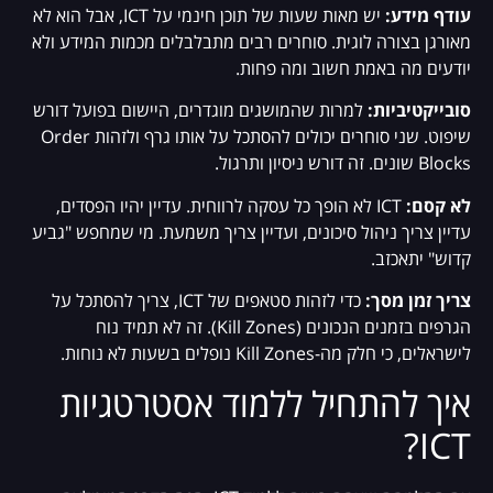
עודף מידע:
יש מאות שעות של תוכן חינמי על ICT, אבל הוא לא
מאורגן בצורה לוגית. סוחרים רבים מתבלבלים מכמות המידע ולא
יודעים מה באמת חשוב ומה פחות.
סובייקטיביות:
למרות שהמושגים מוגדרים, היישום בפועל דורש
שיפוט. שני סוחרים יכולים להסתכל על אותו גרף ולזהות Order
Blocks שונים. זה דורש ניסיון ותרגול.
לא קסם:
ICT לא הופך כל עסקה לרווחית. עדיין יהיו הפסדים,
עדיין צריך ניהול סיכונים, ועדיין צריך משמעת. מי שמחפש "גביע
קדוש" יתאכזב.
צריך זמן מסך:
כדי לזהות סטאפים של ICT, צריך להסתכל על
הגרפים בזמנים הנכונים (Kill Zones). זה לא תמיד נוח
לישראלים, כי חלק מה-Kill Zones נופלים בשעות לא נוחות.
איך להתחיל ללמוד אסטרטגיות
ICT?