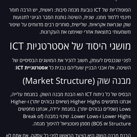
הפופולריות של ICT נובעת מכמה סיבות: ראשית, יש הרבה חומר
חינמי ללמוד ממנו. שנית, השיטה נותנת הסבר הגיוני לתנועות
שוק שנראות אקראיות. שלישית, סוחרים רבים מדווחים על שיפור
משמעותי בתוצאות אחרי שאימצו את העקרונות.
מושגי היסוד של אסטרטגיות ICT
לפני שנכנסים לעומק, חשוב להכיר את המושגים הבסיסיים של
השיטה. אלו אבני הבניין שעליהם נבנית כל
אסטרטגיית ICT
:
מבנה שוק (Market Structure)
הבסיס של כל ניתוח ICT הוא הבנת מבנה השוק. במגמת עלייה,
אנחנו מחפשים Higher Highs (שיאים גבוהים יותר) ו-Higher
Lows (שפלים גבוהים יותר). במגמת ירידה, אנחנו מחפשים
Lower Highs ו-Lower Lows. שינוי במבנה (Break of
Structure או BOS) מסמן פוטנציאל להיפוך מגמה.
הבנת מבנה השוק היא הצעד הראשון לפני כל עסקה. אם אתם לא