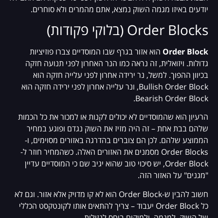
יודעים באיזו מגמה השוק נמצא, אתם מהמרים ולא סוחרים.
Order Blocks (בלוקי פקודות)
Order Block
הוא אזור בגרף שבו המוסדיים צברו פוזיציות
גדולות. ויזואלית, זה נראה כמו הנר האחרון לפני תנועה חזקה
בכיוון ההפוך. למשל, נר ירידה אחרון לפני עלייה חזקה הוא
Bullish Order Block, ונר עלייה אחרון לפני ירידה חזקה הוא
Bearish Order Block.
הרעיון הוא שהמוסדיים לא יכולים לקנות או למכור את כל הכמות
שלהם בבת אחת – זה היה מזיז את השוק נגדם ופוגע במחיר
הממוצע שלהם. לכן הם צוברים בהדרגה באזורים מסוימים, ו-
Order Blocks מסמנים את האזורים האלה. כשהמחיר חוזר ל-
Order Block, יש סיכוי טוב שהוא יגיב שם כי המוסדיים עדיין
"מגנים" על האזור הזה.
חשוב להבין ש-Order Block הוא לא קו מדויק אלא אזור. וגם לא
כל Order Block יעבוד – צריך להתאים אותו לקונטקסט הכללי
של השוק, למגמה, ולמיקום ביחס לנזילות.