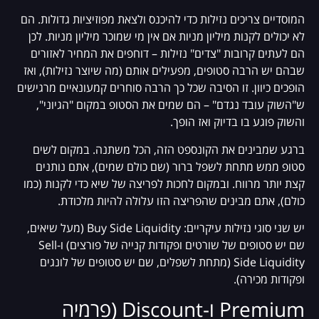
המוסדיים צריכים נזילות כדי להיכנס ולצאת מפוזיציות גדולות. הם
לא יכולים לקנות מיליון מניות אם אין מי שמוכר מיליון מניות. לכן
הם לעתים קרובות "צדים" נזילות – דוחפים את המחיר לאזורים
שבהם יש הרבה סטופים, מפעילים אותם (מה שיוצר נזילות), ואז
הופכים כיוון. זו הסיבה שכל כך הרבה סוחרים קמעונאיים מרגישים
ש"השוק עובד נגדם" – הם שמים את הסטופ במקום "הגיוני",
והשוק פוגע בו בדיוק ואז הופך.
ברגע שמבינים את הקונספט הזה, הכל משתנה. במקום לשים
סטופ ממש מתחת לשפל ברור (שם כולם שמים), אתם נותנים
קצת יותר מרווח. ובמקום לחכות לפריצה של שיא כדי לקנות (כמו
כולם), אתם מבינים שהפריצה הזו עלולה להיות מלכודת.
יש שני סוגי נזילות עיקריים: Buy Side Liquidity (מעל שיאים,
שם יש סטופים של שורטים ופקודות קנייה של פורצים) ו-Sell
Side Liquidity (מתחת לשפלים, שם יש סטופים של לונגים
ופקודות מכירה).
Premium ו-Discount (פרמיה