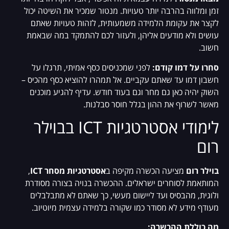
זמן ומלווה בהרבה יותר טעויות. מנטור שמכיר את השיטה יכול
לקצר את עקומת הלמידה משמעותית, לזהות טעויות שאתם
עושים ולא מודעים אליהן, ולעזור לכם להתמקד במה שבאמת
חשוב.
סחרו על דמו קודם:
לפני שמכניסים כסף אמיתי, תרגלו על
חשבון דמו עד שאתם עקביים. אל תמהרו להוציא כסף מהכיס –
השוק יהיה כאן גם מחר וגם בעוד חודש. עדיף להגיע מוכנים
מאשר לשרוף את ההון בגלל חוסר סבלנות.
לימודי אסטרטגיות ICT בבוילר
רום
בוילר רום
מציעה הכשרה מקיפה ב
אסטרטגיות מסחר ICT
,
המותאמת לסוחרים ישראלים. ההכשרה בנויה בצורה מסודרת
ולוגית, מהבסיס ועד ליישום מעשי, כך שאתם לא מתבלבלים
מעודף מידע לא מסודר כמו שקורה בלמידה עצמית מיוטיוב.
מה כוללת ההכשרה: