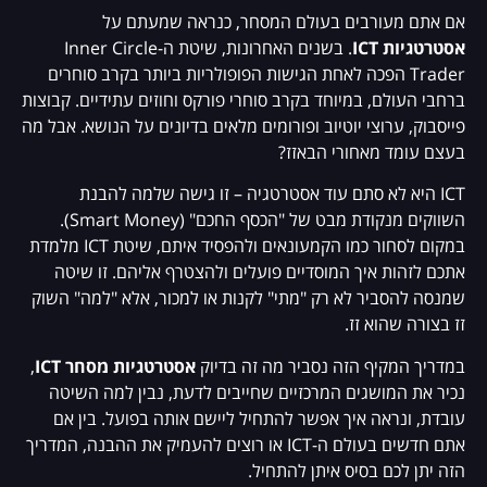
אם אתם מעורבים בעולם המסחר, כנראה שמעתם על
אסטרטגיות ICT
. בשנים האחרונות, שיטת ה-Inner Circle
Trader הפכה לאחת הגישות הפופולריות ביותר בקרב סוחרים
ברחבי העולם, במיוחד בקרב סוחרי פורקס וחוזים עתידיים. קבוצות
פייסבוק, ערוצי יוטיוב ופורומים מלאים בדיונים על הנושא. אבל מה
בעצם עומד מאחורי הבאזז?
ICT היא לא סתם עוד אסטרטגיה – זו גישה שלמה להבנת
השווקים מנקודת מבט של "הכסף החכם" (Smart Money).
במקום לסחור כמו הקמעונאים ולהפסיד איתם, שיטת ICT מלמדת
אתכם לזהות איך המוסדיים פועלים ולהצטרף אליהם. זו שיטה
שמנסה להסביר לא רק "מתי" לקנות או למכור, אלא "למה" השוק
זז בצורה שהוא זז.
במדריך המקיף הזה נסביר מה זה בדיוק
אסטרטגיות מסחר ICT
,
נכיר את המושגים המרכזיים שחייבים לדעת, נבין למה השיטה
עובדת, ונראה איך אפשר להתחיל ליישם אותה בפועל. בין אם
אתם חדשים בעולם ה-ICT או רוצים להעמיק את ההבנה, המדריך
הזה יתן לכם בסיס איתן להתחיל.