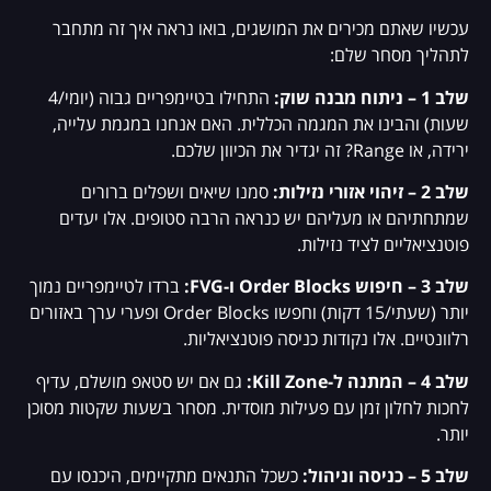
עכשיו שאתם מכירים את המושגים, בואו נראה איך זה מתחבר
לתהליך מסחר שלם:
שלב 1 – ניתוח מבנה שוק:
התחילו בטיימפריים גבוה (יומי/4
שעות) והבינו את המגמה הכללית. האם אנחנו במגמת עלייה,
ירידה, או Range? זה יגדיר את הכיוון שלכם.
שלב 2 – זיהוי אזורי נזילות:
סמנו שיאים ושפלים ברורים
שמתחתיהם או מעליהם יש כנראה הרבה סטופים. אלו יעדים
פוטנציאליים לציד נזילות.
שלב 3 – חיפוש Order Blocks ו-FVG:
ברדו לטיימפריים נמוך
יותר (שעתי/15 דקות) וחפשו Order Blocks ופערי ערך באזורים
רלוונטיים. אלו נקודות כניסה פוטנציאליות.
שלב 4 – המתנה ל-Kill Zone:
גם אם יש סטאפ מושלם, עדיף
לחכות לחלון זמן עם פעילות מוסדית. מסחר בשעות שקטות מסוכן
יותר.
שלב 5 – כניסה וניהול:
כשכל התנאים מתקיימים, היכנסו עם