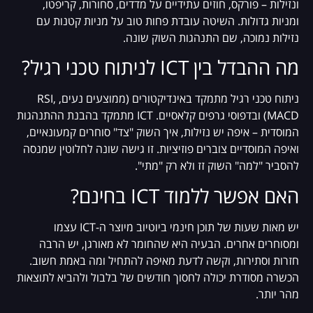
ונזילות – פורקס, חוזים עתידיים על מדדים, סחורות, קריפטו,
ומניות גדולות. השיטה עובדת פחות טוב על מניות קטנות עם
נזילות נמוכה, שם התנהגות השוק שונה.
מה ההבדל בין ICT לניתוח טכני רגיל?
ניתוח טכני רגיל מתמקד באינדיקטורים (ממוצעים נעים, RSI,
MACD) ובדפוסי גרפים קלאסיים. ICT מתמקד בהבנת ההתנהגות
המוסדית – איפה יש נזילות, איך השוק "צד" סוחרים קמעונאיים,
ואיפה המוסדיים צוברים פוזיציות. זו גישה שונה לחלוטין שמנסה
להסביר "למה" השוק זז ולא רק "מתי".
האם אפשר ללמוד ICT בחינם?
יש מאות שעות של תוכן חינמי ביוטיוב מיוצר ה-ICT עצמו
ומסוחרים אחרים. הבעיה היא שהחומר לא מאורגן, יש הרבה
חזרות וסתירות, וקשה לדעת מאיפה להתחיל ומה באמת חשוב.
הכשרה מסודרת יכולה לחסוך חודשים של בלבול ולהביא לתוצאות
מהר יותר.