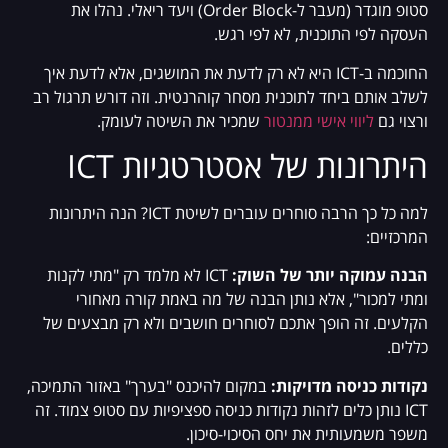
סטופ מוגדר (מעבר ל-Order Block) ויעד ריאלי. נהלו את
העסקה לפי התוכנית, לא לפי רגש.
החוכמה ב-ICT היא לא רק לדעת את המושגים, אלא לדעת איך
לשלב אותם ביחד לתוכנית מסחר קוהרנטית. וזה דורש תרגול רב
ורצוי גם
ליווי אישי ממנטור
שמכיר את השיטה לעומק.
היתרונות של אסטרטגיות ICT
למה כל כך הרבה סוחרים עוברים לשיטת ICT? הנה היתרונות
המרכזיים:
הבנה עמוקה יותר של השוק:
ICT לא מלמד רק "מתי לקנות
ומתי למכור", אלא נותן הבנה של מה באמת קורה מאחורי
הקלעים. זה הופך אתכם לסוחרים חושבים ולא רק מבצעים של
כללים.
נקודות כניסה מדויקות:
במקום להיכנס "בערך" באזור התמיכה,
ICT נותן כלים לזהות נקודות כניסה ספציפיות עם סטופ צמוד. זה
משפר משמעותית את יחס הסיכוי-סיכון.