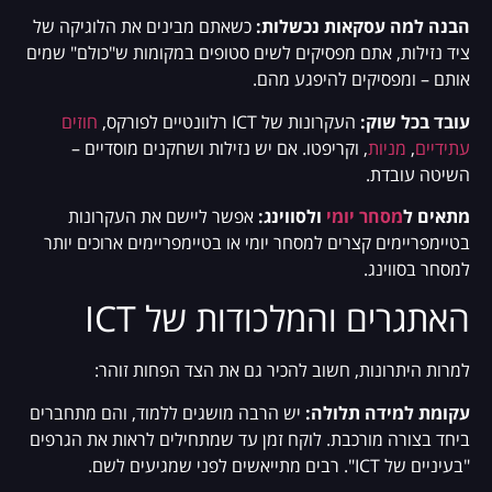
הבנה למה עסקאות נכשלות:
כשאתם מבינים את הלוגיקה של
ציד נזילות, אתם מפסיקים לשים סטופים במקומות ש"כולם" שמים
אותם – ומפסיקים להיפגע מהם.
עובד בכל שוק:
העקרונות של ICT רלוונטיים לפורקס,
חוזים
עתידיים
,
מניות
, וקריפטו. אם יש נזילות ושחקנים מוסדיים –
השיטה עובדת.
מתאים ל
מסחר יומי
ולסווינג:
אפשר ליישם את העקרונות
בטיימפריימים קצרים למסחר יומי או בטיימפריימים ארוכים יותר
למסחר בסווינג.
האתגרים והמלכודות של ICT
למרות היתרונות, חשוב להכיר גם את הצד הפחות זוהר:
עקומת למידה תלולה:
יש הרבה מושגים ללמוד, והם מתחברים
ביחד בצורה מורכבת. לוקח זמן עד שמתחילים לראות את הגרפים
"בעיניים של ICT". רבים מתייאשים לפני שמגיעים לשם.