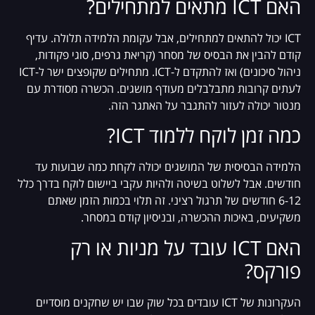
האם ICT מתאים למתחילים?
ICT יכול להתאים למתחילים, אבל עקומת הלמידה תלולה. עדיף
קודם להבין את הבסיס של מסחר (קריאת גרפים, סוגי פקודות,
ניהול סיכונים) ואז להתקדם ל-ICT. מתחילים שקופצים ישר ל-ICT
לעתים קרובות מתבלבלים מעודף מושגים. הכשרה מסודרת עם
מנטור יכולה לעזור להתגבר על האתגר הזה.
כמה זמן לוקח ללמוד ICT?
הלמידה הבסיסית של המושגים יכולה לקחת כמה שבועות עד
חודשים. אבל לשלוט בשיטה ולהיות עקבי ביישום לוקח בדרך כלל
6-12 חודשים של תרגול רציני. זה תלוי בכמות הזמן שאתם
משקיעים, באיכות ההכשרה, ובניסיון קודם במסחר.
האם ICT עובד על מניות או רק
פורקס?
העקרונות של ICT עובדים בכל שוק שבו יש שחקנים מוסדיים