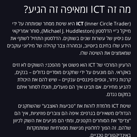
מה זה ICT ומאיפה זה הגיע?
ICT
(Inner Circle Trader) היא שיטת מסחר שפותחה על ידי
מייקל ג'יי הדלסטון (Michael J. Huddleston), סוחר אמריקאי
עם ניסיון של עשרות שנים בשווקים. הדלסטון התחיל לשתף את
הידע שלו בחינם ביוטיוב, ובמהרה צבר קהילה של מיליוני עוקבים
שמאמצים את השיטה שלו.
הרעיון המרכזי של ICT הוא פשוט אך מהפכני: השווקים לא זזים
באקראי. הם מונעים על ידי שחקנים מוסדיים גדולים – בנקים,
קרנות גידור, וגופים פיננסיים ענקיים – שיש להם את היכולת
להניע מחירים. אם תבינו איך הם פועלים, תוכלו לסחור איתם
במקום נגדם.
שיטת ICT מלמדת לזהות את "טביעות האצבע" שהשחקנים
הגדולים משאירים בגרפים: איפה הם צוברים פוזיציות, איך הם
"צדים" את הסוחרים הקטנים, ומתי הם מניעים את השוק לכיוון
שלהם. זה הפוך לחלוטין מגישות מסורתיות שמתמקדות
באינדיקטורים טכניים.