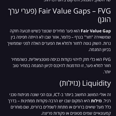
Fair Value Gaps – FVG (פערי ערך
הוגן)
Fair Value Gap
הוא פער מחירים שנוצר כשיש תנועה חזקה
שמשאירה "חור" בגרף – כלומר, אזור שבו לא הייתה חפיפה בין
נרות. השוק נוטה לחזור ולמלא את הפערים האלה לפני שממשיך
בכיוון המגמה.
FVG הוא כלי חזק לזיהוי נקודות כניסה פוטנציאליות. כשהמחיר
חוזר למלא פער, זו הזדמנות להיכנס לכיוון המגמה במחיר טוב
יותר.
Liquidity (נזילות)
זה אולי המושג החשוב ביותר ב-ICT, וגם הכי שונה מניתוח טכני
רגיל.
נזילות
היא המקום שבו יש הרבה פקודות ממתינות – בדרך
כלל מעל שיאים ברורים או מתחת לשפלים ברורים, שם סוחרים
קמעונאיים שמים סטופים או פקודות פריצה.