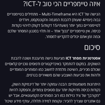
איזה טיימפריים הכי טוב ל-ICT?
הגישה של ICT היא Multi-Timeframe – מתחילים בטיימפריים
גבוה (יומי/4 שעות) להבנת המגמה והקונטקסט, ויורדים
לטיימפריים נמוך יותר (שעתי/15 דקות/5 דקות) לזיהוי נקודות
כניסה. אין טיימפריים "נכון" אחד – זה תלוי בסגנון המסחר שלכם
וכמה זמן אתם יכולים להקדיש למסחר.
סיכום
אסטרטגיות מסחר ICT
מציעות גישה מרעננת ושונה להבנת
השווקים. במקום להתמקד באינדיקטורים ודפוסים טכניים קלאסיים
שכולם מכירים, השיטה מלמדת לחשוב כמו הסוחרים המוסדיים
ולזהות את טביעות האצבע שהם משאירים בגרפים.
היתרונות משמעותיים: הבנה עמוקה יותר של דינמיקת השוק,
נקודות כניסה מדויקות יותר עם סטופים צמודים, והפסקה להיות
"הקורבן" של ציד נזילות כמו רוב הסוחרים הקמעונאיים. אבל יש
גם אתגרים שצריך להכיר: עקומת למידה תלולה, עודף מידע שיכול