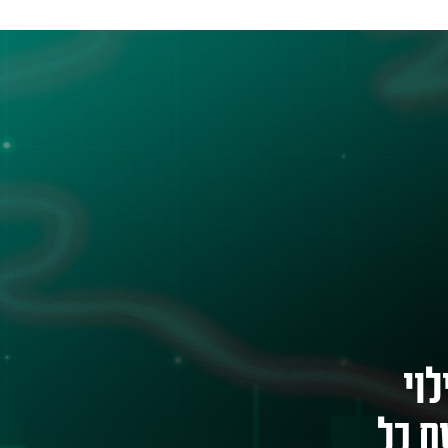
וי
ם כל