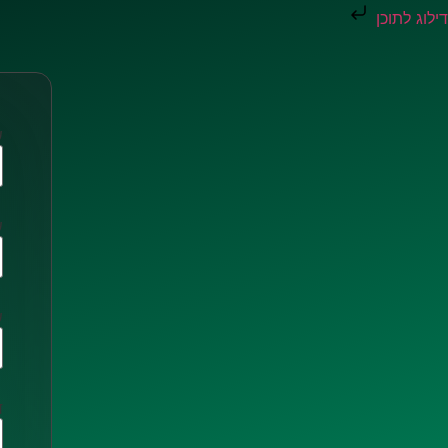
דילוג לתוכן
ש
ש
ש
ד