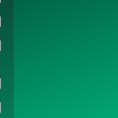
ס
א
פ
מ
ש