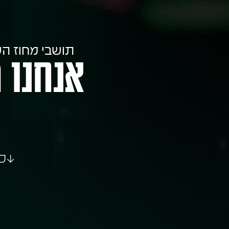
תושבי מחוז השרון! לאח
אנחנו 
↓כל