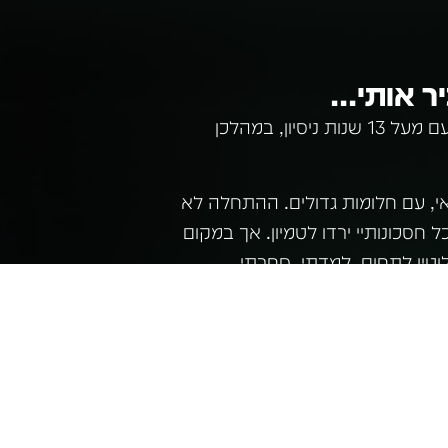
 אותי...
נעים להכיר, טל פרטוק. סוחר ומומחה לשוק ההון עם מעל 13 שנות ניסיון, במהלכן
די השירות הצבאי, עם חלומות גדולים. ההתחלה לא
ח והרגשתי שכל חסכונותיי ירדו לטמיון. אך במקום
טין לתחום. למדתי, סחרתי,
י דולרים וצברתי ניסיון רב. לאחר
 שהכי מרגש אותי ללמד ולעזור
פוך למדריך ומלווה לסוחרים