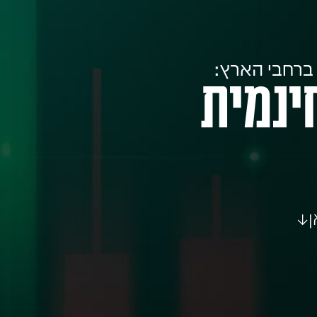
ינמית
ן↓