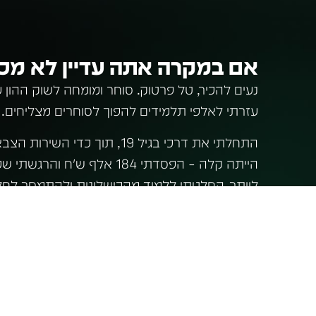
אם במקרה אתה עדיין לא מכיר
עזרתי לאלפי תלמידים להפוך לסוחרים מצליחים.
התחלתי את דרכי בגיל 19, תוך כ
הייתה קלה – הפסדתי 184 אלף ש״
לוותר, החלטתי ללמוד מהכישלונות ולהתמסר לחלו
והתקדמתי, עד שהפכתי לסוחר רווחי ועקבי.
עבדתי בחברת נוסטרו, שם התנסיתי במסחר במיליונ
מכן עזבתי כדי להתמקד במסחר עצמאי, אך גיליתי
לאחרים להצליח בשוק ההון – מה שהוביל אותי לה
מתחילים ומתקדמים.