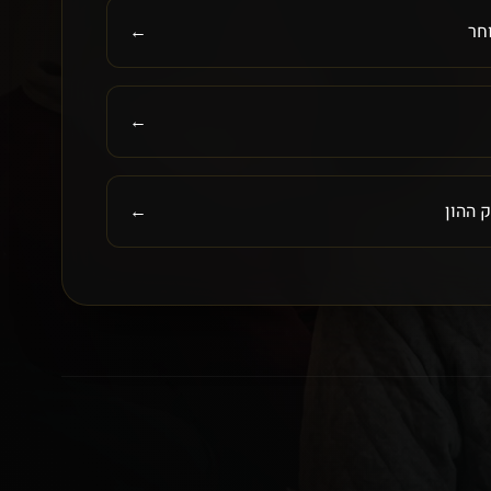
חר
←
←
 ההון
←